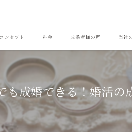
コンセプト
料金
成婚者様の声
当社
ご結婚までの流れ
お見合
よくある質問
恋愛
成婚
代でも成婚できる！婚活の
再婚
婚活