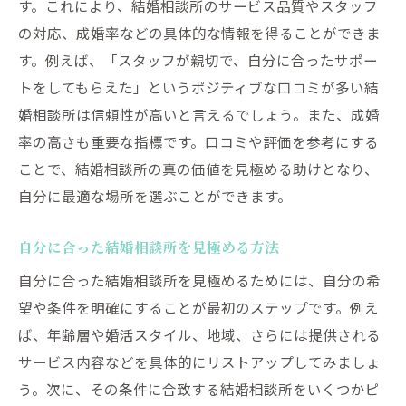
自己分析をカウンセラーに伝える重要性
す。これにより、結婚相談所のサービス品質やスタッフ
の対応、成婚率などの具体的な情報を得ることができま
成婚率を高めるための自己改善のポイント
す。例えば、「スタッフが親切で、自分に合ったサポー
自己分析を通じて自信を持つ方法
トをしてもらえた」というポジティブな口コミが多い結
結婚相談所で成婚率を高めるための積極的な活
婚相談所は信頼性が高いと言えるでしょう。また、成婚
動のすすめ
率の高さも重要な指標です。口コミや評価を参考にする
積極的な活動が成婚率に与える影響
ことで、結婚相談所の真の価値を見極める助けとなり、
アクティブに行動するための心構え
自分に最適な場所を選ぶことができます。
積極的なコミュニケーションの取り方
積極的な参加が成婚につながった事例
自分に合った結婚相談所を見極める方法
成婚率を上げるための行動計画の立て方
自分に合った結婚相談所を見極めるためには、自分の希
望や条件を明確にすることが最初のステップです。例え
積極的な活動を継続するためのモチベーシ
ば、年齢層や婚活スタイル、地域、さらには提供される
ョン維持
サービス内容などを具体的にリストアップしてみましょ
成婚率を上げるために知っておきたい結婚相談
う。次に、その条件に合致する結婚相談所をいくつかピ
所のサポート内容