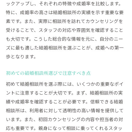
ックアップし、それぞれの特徴や成婚率を比較します。
結婚相談所の基本的なサポート内容
特に、成婚率の高さは結婚相談所の実績を示す重要な要
特典やオプションサービスの活用方法
素です。また、実際に相談所を訪れてカウンセリングを
結婚相談所のサポートプランの選び方
受けることで、スタッフの対応や雰囲気を確認すること
サポート内容の違いが成婚率に与える影響
も大切です。こうした総合的な情報を元に、自分のニー
成婚率を高めるためのサポートの利用法
ズに最も適した結婚相談所を選ぶことが、成婚への第一
成功者が活用した結婚相談所のサポート内
歩となります。
容
初めての結婚相談所選びで注意すべき点
結婚相談所での成婚体験談から学ぶ成功のポイ
初めて結婚相談所を選ぶ際には、いくつかの重要なポイ
ント
ントに注意することが大切です。まず、結婚相談所の実
成功者の体験談に見る成婚の秘訣
績や成婚率を確認することが必要です。信頼できる結婚
成婚体験談から学ぶ成婚率アップのヒント
相談所は、利用者に対して透明性の高い情報を提供して
成功体験に基づく具体的なアドバイス
います。また、初回カウンセリングの内容や担当者の対
成功者の実例から学ぶ成婚への道
応も重要です。親身になって相談に乗ってくれるスタッ