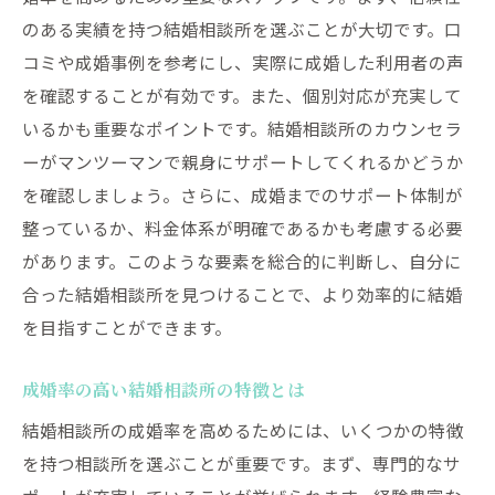
成功者が実践したコミュニケーション技術
のある実績を持つ結婚相談所を選ぶことが大切です。口
戦略的なマッチング活動の重要性
コミや成婚事例を参考にし、実際に成婚した利用者の声
成功者の失敗談から学ぶ教訓
を確認することが有効です。また、個別対応が充実して
結婚相談所で成婚率を高めるためのカウンセラ
いるかも重要なポイントです。結婚相談所のカウンセラ
ー活用法
ーがマンツーマンで親身にサポートしてくれるかどうか
カウンセラーとの信頼関係の築き方
を確認しましょう。さらに、成婚までのサポート体制が
整っているか、料金体系が明確であるかも考慮する必要
カウンセラーに自分の希望を伝えるコツ
があります。このような要素を総合的に判断し、自分に
カウンセラーとの定期的なコミュニケーシ
合った結婚相談所を見つけることで、より効率的に結婚
ョン
を目指すことができます。
カウンセラーからのフィードバックの活用
法
成婚率の高い結婚相談所の特徴とは
カウンセラーの専門知識を活かした活動
結婚相談所の成婚率を高めるためには、いくつかの特徴
カウンセラーとの共同作業で成婚率を上げ
を持つ相談所を選ぶことが重要です。まず、専門的なサ
る