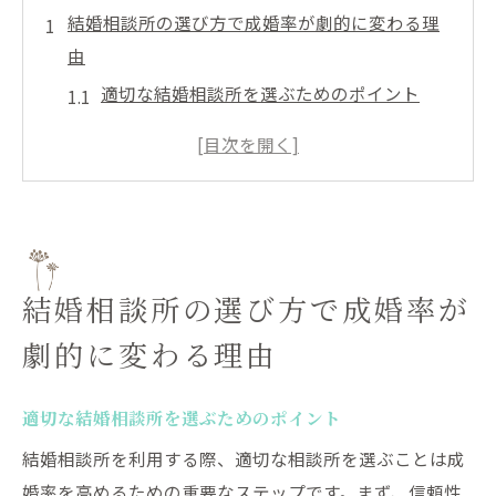
結婚相談所の選び方で成婚率が劇的に変わる理
由
適切な結婚相談所を選ぶためのポイント
成婚率の高い結婚相談所の特徴とは
口コミや評価を活用した結婚相談所の選び
方
自分に合った結婚相談所を見極める方法
初めての結婚相談所選びで注意すべき点
結婚相談所の選び方で成婚率が
結婚相談所の成婚率を比較するコツ
劇的に変わる理由
成功者に学ぶ結婚相談所での効果的な戦略
成功者の共通点と戦略
適切な結婚相談所を選ぶためのポイント
成功体験に基づく結婚相談所の活用方法
結婚相談所を利用する際、適切な相談所を選ぶことは成
成婚への道を切り開くための行動計画
婚率を高めるための重要なステップです。まず、信頼性