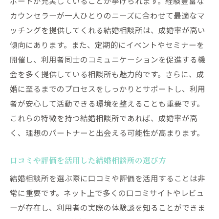
ポートが充実していることが挙げられます。経験豊富な
成婚率向上の秘訣：結婚相談所のイベント活用
カウンセラーが一人ひとりのニーズに合わせて最適なマ
術
ッチングを提供してくれる結婚相談所は、成婚率が高い
成婚率を高めるイベントの選び方
傾向にあります。また、定期的にイベントやセミナーを
イベント参加時の効果的な行動
開催し、利用者同士のコミュニケーションを促進する機
イベントでの出会いを成婚につなげる方法
会を多く提供している相談所も魅力的です。さらに、成
婚に至るまでのプロセスをしっかりとサポートし、利用
成功体験に基づくイベント活用のコツ
者が安心して活動できる環境を整えることも重要です。
イベント後のフォローアップ方法
これらの特徴を持つ結婚相談所であれば、成婚率が高
イベントでの人脈作りの重要性
く、理想のパートナーと出会える可能性が高まります。
結婚相談所の成婚率を高めるための自己分析の
重要性
口コミや評価を活用した結婚相談所の選び方
自己分析が成婚率に与える影響
結婚相談所を選ぶ際に口コミや評価を活用することは非
理想のパートナー像を明確にする方法
常に重要です。ネット上で多くの口コミサイトやレビュ
過去の恋愛経験から学ぶ自己分析
ーが存在し、利用者の実際の体験談を知ることができま