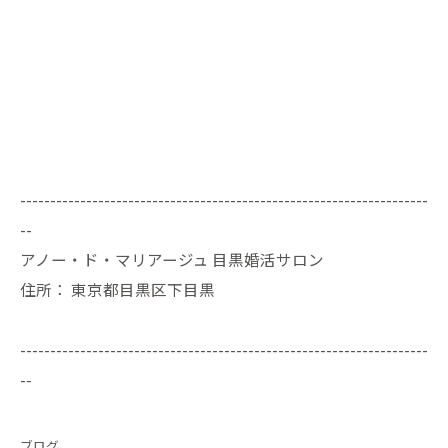
--------------------------------------------------------------------
--
アノー・ド・マリアージュ 目黒婚活サロン
住所：
東京都目黒区下目黒
--------------------------------------------------------------------
--
ブログ