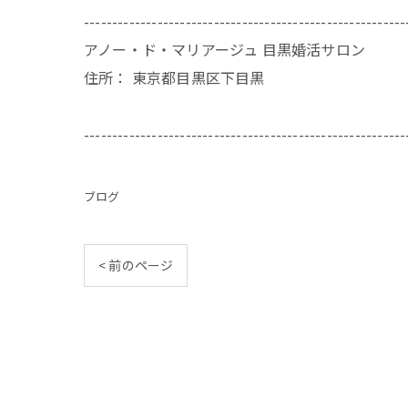
---------------------------------------------------------
アノー・ド・マリアージュ 目黒婚活サロン
住所：
東京都目黒区下目黒
---------------------------------------------------------
ブログ
< 前のページ