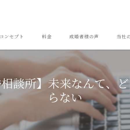
コンセプト
料金
成婚者様の声
当社
ご結婚までの流れ
お見合
よくある質問
恋愛
婚相談所】未来なんて、ど
成婚
らない
再婚
婚活