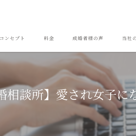
コンセプト
料金
成婚者様の声
当社
ご結婚までの流れ
お見合
よくある質問
恋愛
成婚
婚相談所】愛され女子に
再婚
婚活