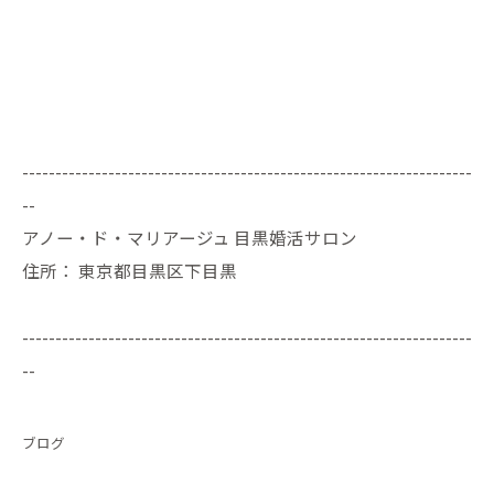
--------------------------------------------------------------------
--
アノー・ド・マリアージュ 目黒婚活サロン
住所：
東京都目黒区下目黒
--------------------------------------------------------------------
--
ブログ