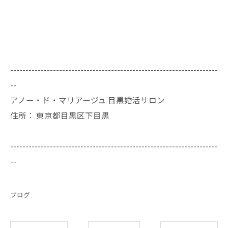
--------------------------------------------------------------------
--
アノー・ド・マリアージュ 目黒婚活サロン
住所：
東京都目黒区下目黒
--------------------------------------------------------------------
--
ブログ