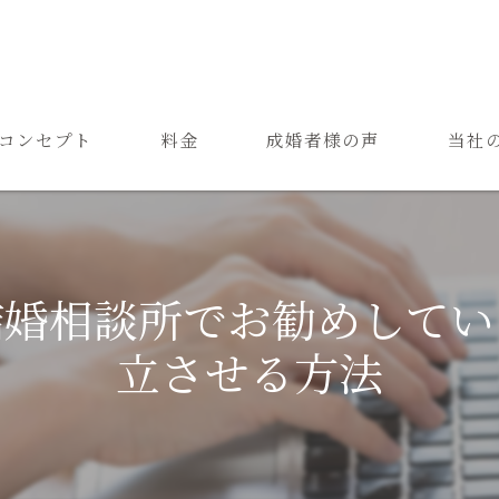
コンセプト
料金
成婚者様の声
当社
ご結婚までの流れ
お見合
よくある質問
恋愛
結婚相談所でお勧めしてい
成婚
立させる方法
再婚
婚活