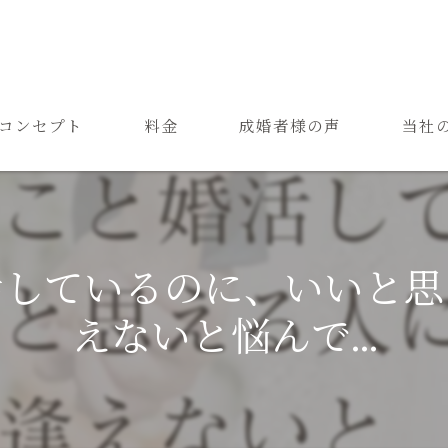
コンセプト
料金
成婚者様の声
当社
ご結婚までの流れ
お見合
よくある質問
恋愛
活しているのに、いいと思
成婚
えないと悩んで...
再婚
婚活