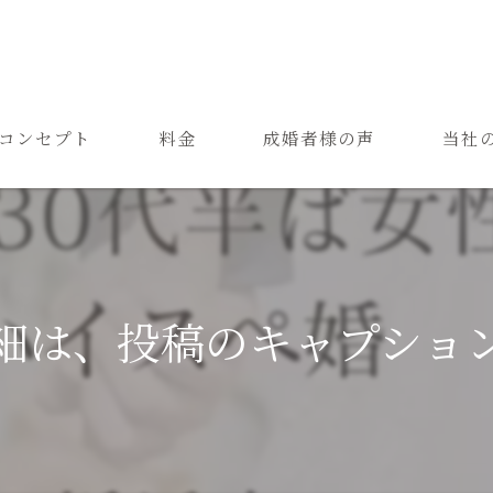
コンセプト
料金
成婚者様の声
当社
ご結婚までの流れ
お見合
よくある質問
恋愛
成婚
細は、投稿のキャプショ
再婚
婚活