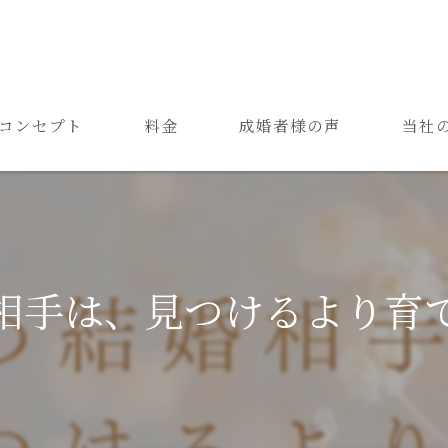
コンセプト
料金
成婚者様の声
当社
ご結婚までの流れ
お見合
よくある質問
恋愛
成婚
相手は、見つけるより育
再婚
婚活