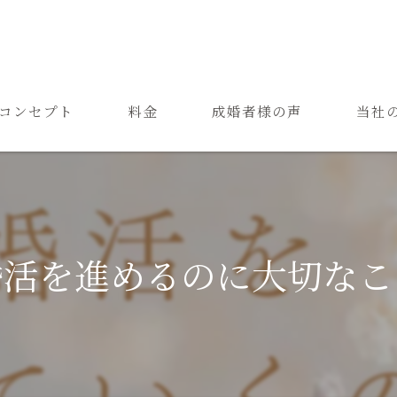
コンセプト
料金
成婚者様の声
当社
ご結婚までの流れ
お見合
よくある質問
恋愛
成婚
婚活を進めるのに大切なこ
再婚
婚活