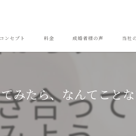
コンセプト
料金
成婚者様の声
当社
ご結婚までの流れ
お見合
よくある質問
恋愛
成婚
ってみたら、なんてことな
再婚
婚活