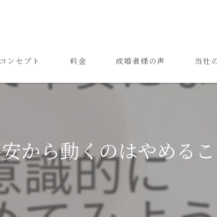
コンセプト
料金
成婚者様の声
当社
ご結婚までの流れ
お見合
よくある質問
恋愛
成婚
不安から動くのはやめるこ
再婚
婚活