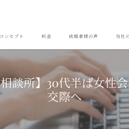
コンセプト
料金
成婚者様の声
当社
ご結婚までの流れ
お見合
よくある質問
恋愛
相談所】30代半ば女性
成婚
交際へ
再婚
婚活