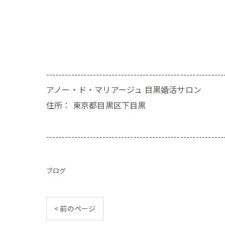
---------------------------------------------------------
アノー・ド・マリアージュ 目黒婚活サロン
住所：
東京都目黒区下目黒
---------------------------------------------------------
ブログ
< 前のページ