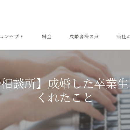
コンセプト
料金
成婚者様の声
当社
ご結婚までの流れ
お見合
よくある質問
恋愛
婚相談所】成婚した卒業生
成婚
くれたこと
再婚
婚活