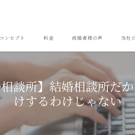
コンセプト
料金
成婚者様の声
当社
ご結婚までの流れ
お見合
よくある質問
恋愛
婚相談所】結婚相談所だか
成婚
けするわけじゃない
再婚
婚活