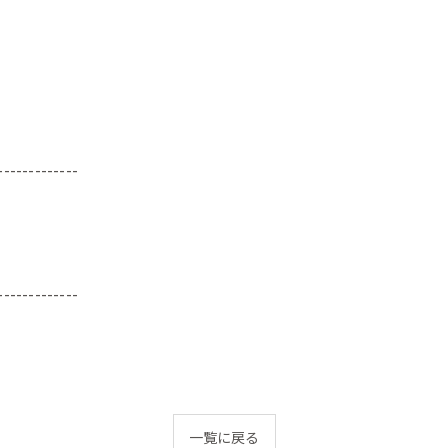
-------------
-------------
一覧に戻る