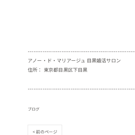
---------------------------------------------------------
アノー・ド・マリアージュ 目黒婚活サロン
住所：
東京都目黒区下目黒
---------------------------------------------------------
ブログ
< 前のページ