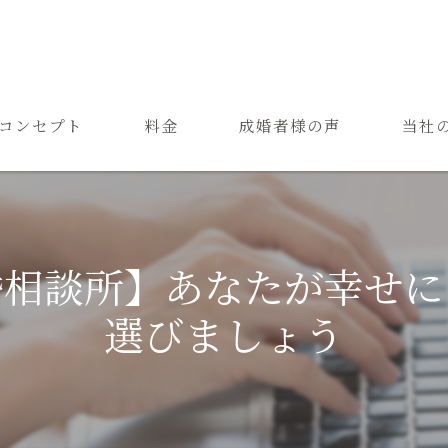
コンセプト
料金
成婚者様の声
当社
ご結婚までの流れ
お見合
よくある質問
恋愛
婚相談所】あなたが幸せに
成婚
選びましょう
再婚
婚活