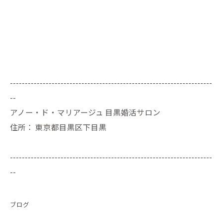
--------------------------------------------------------------------
--
アノー・ド・マリアージュ 目黒婚活サロン
住所：
東京都目黒区下目黒
--------------------------------------------------------------------
--
ブログ