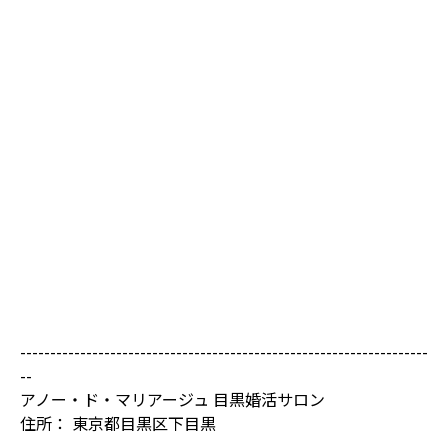
入会金1万円OFF
になるので、これを機会にぜ
ひ、リスタートしてみてくださいね。
（お友達と一緒に入会されると、プラスの特典があ
ります）
初回面談は無料なので、詳しいお話聞きたい方は、
お問合せフォームより、お気軽にお問合せくださ
い。
--------------------------------------------------------------------
--
アノー・ド・マリアージュ 目黒婚活サロン
住所：
東京都目黒区下目黒