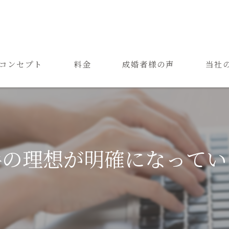
コンセプト
料金
成婚者様の声
当社
ご結婚までの流れ
お見合
よくある質問
恋愛
成婚
手の理想が明確になってい
再婚
婚活