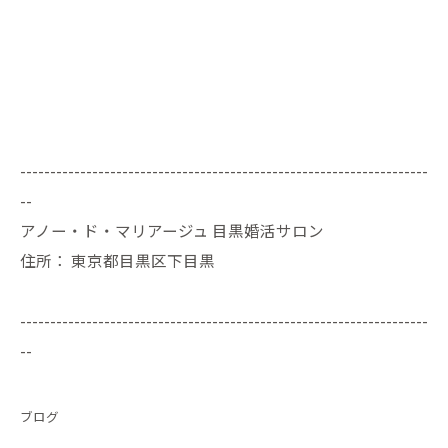
--------------------------------------------------------------------
--
アノー・ド・マリアージュ 目黒婚活サロン
住所：
東京都目黒区下目黒
--------------------------------------------------------------------
--
ブログ