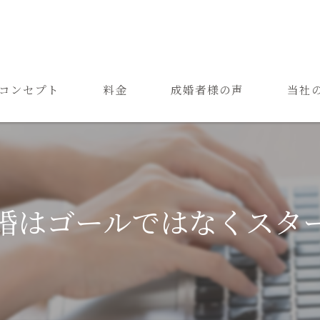
コンセプト
料金
成婚者様の声
当社
ご結婚までの流れ
お見合
よくある質問
恋愛
成婚
婚はゴールではなくスタ
再婚
婚活