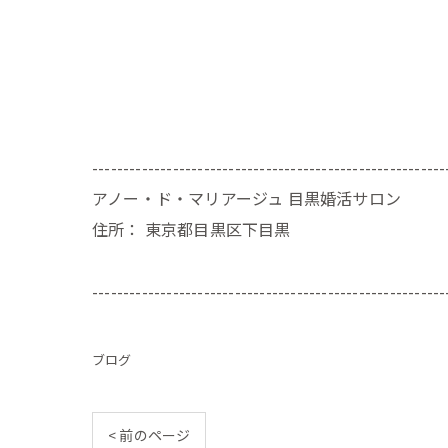
---------------------------------------------------------
アノー・ド・マリアージュ 目黒婚活サロン
住所：
東京都目黒区下目黒
---------------------------------------------------------
ブログ
< 前のページ