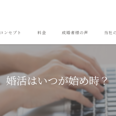
コンセプト
料金
成婚者様の声
当社
ご結婚までの流れ
お見合
よくある質問
恋愛
成婚
婚活はいつが始め時？
再婚
婚活