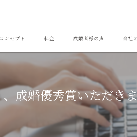
コンセプト
料金
成婚者様の声
当社
ご結婚までの流れ
お見合
よくある質問
恋愛
成婚
より、成婚優秀賞いただき
再婚
婚活