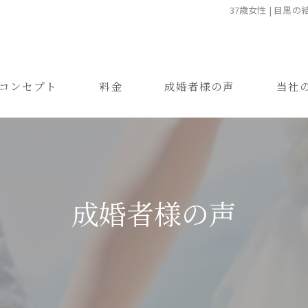
37歳女性 | 目黒
コンセプト
料金
成婚者様の声
当社
ご結婚までの流れ
お見合
よくある質問
恋愛
成婚
成婚者様の声
再婚
婚活